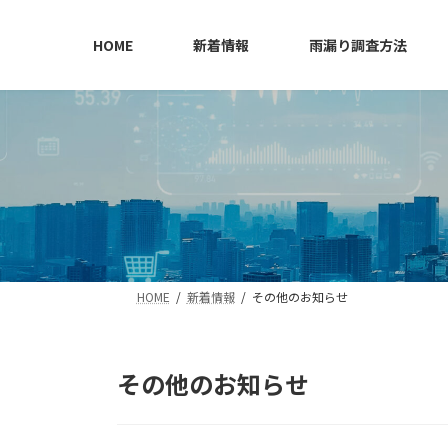
コ
ナ
ン
ビ
HOME
新着情報
雨漏り調査方法
テ
ゲ
ン
ー
ツ
シ
へ
ョ
ス
ン
キ
に
ッ
移
プ
動
HOME
新着情報
その他のお知らせ
その他のお知らせ