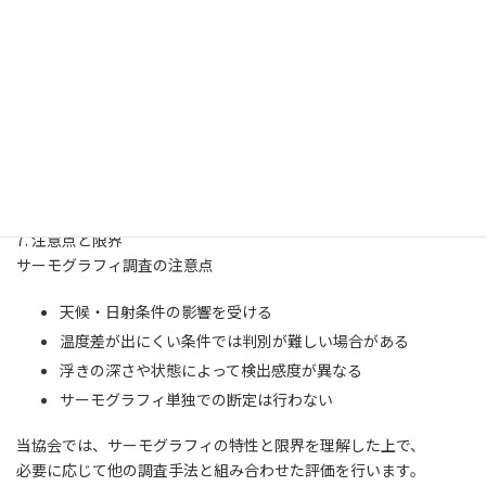
6. サーモグラフィ調査のメリット
非破壊で調査可能
高所作業を減らせる
広範囲を短時間で確認できる
記録性が高く、報告書に活用しやすい
打診調査の補助・効率化に有効
────────────────
7. 注意点と限界
サーモグラフィ調査の注意点
天候・日射条件の影響を受ける
温度差が出にくい条件では判別が難しい場合がある
浮きの深さや状態によって検出感度が異なる
サーモグラフィ単独での断定は行わない
当協会では、サーモグラフィの特性と限界を理解した上で、
必要に応じて他の調査手法と組み合わせた評価を行います。