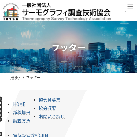
コ
ナ
ン
ビ
テ
ゲ
ン
ー
ツ
シ
へ
ョ
ス
ン
フッター
キ
に
ッ
移
プ
動
HOME
フッター
協会員募集
HOME
協会概要
新着情報
お問い合わせ
調査方法
電気設備診断CBM