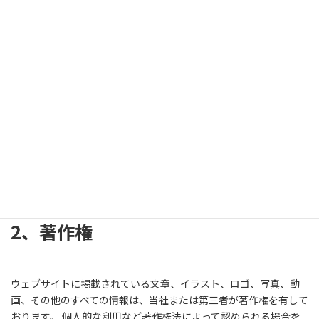
当社は、細心の注意を払ってウェブサイトに情報を掲載しており
ますが、この情報の正確性および完全性を保証するものではあり
ません。
当社は予告なしに、ウェブサイトに掲載されている情報を変更す
ることがあります。
当社およびその関連会社は、お客様がウェブサイトに含まれる情
報もしくは内容をご利用されたことで直接・間接的に生じた損失
に関し一切責任を負うものではありません。
2、
著作権
ウェブサイトに掲載されている文章、イラスト、ロゴ、写真、動
画、その他のすべての情報は、当社または第三者が著作権を有して
おります。 個人的な利用など著作権法によって認められる場合を