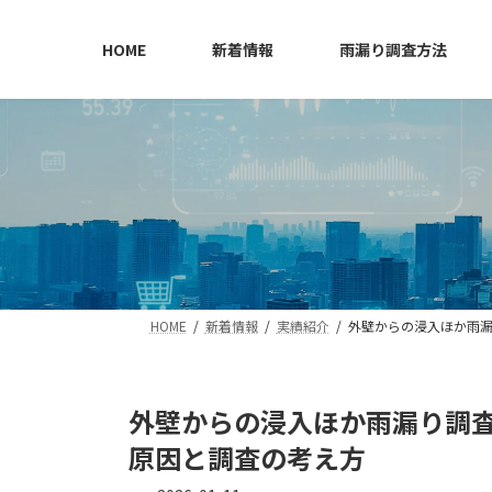
コ
ナ
ン
ビ
HOME
新着情報
雨漏り調査方法
テ
ゲ
ン
ー
ツ
シ
へ
ョ
ス
ン
キ
に
ッ
移
プ
動
HOME
新着情報
実績紹介
外壁からの浸入ほか雨
外壁からの浸入ほか雨漏り調
原因と調査の考え方